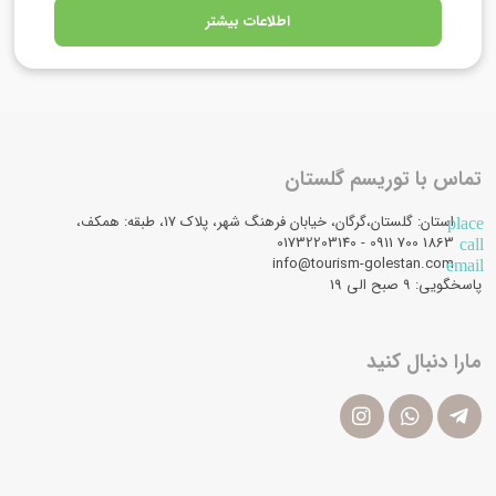
اطلاعات بیشتر
تماس با توریسم گلستان
استان: گلستان،گرگان، خیابان فرهنگ شهر، پلاک 17، طبقه: همکف،
place
1863 700 0911 - 01732203140
call
info@tourism-golestan.com
email
پاسخگویی: ۹ صبح الی 19
مارا دنبال کنید