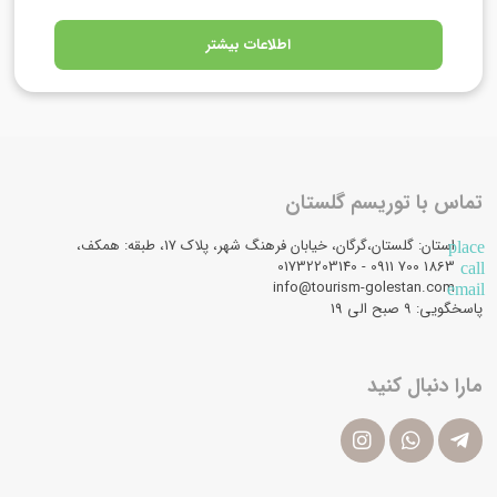
اطلاعات بیشتر
تماس با توریسم گلستان
استان: گلستان،گرگان، خیابان فرهنگ شهر، پلاک 17، طبقه: همکف،
place
1863 700 0911 - 01732203140
call
info@tourism-golestan.com
email
پاسخگویی: ۹ صبح الی 19
مارا دنبال کنید