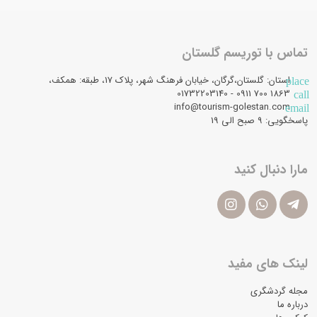
تماس با توریسم گلستان
استان: گلستان،گرگان، خیابان فرهنگ شهر، پلاک 17، طبقه: همکف،
place
1863 700 0911 - 01732203140
call
info@tourism-golestan.com
email
پاسخگویی: ۹ صبح الی 19
مارا دنبال کنید
لینک های مفید
مجله گردشگری
درباره ما