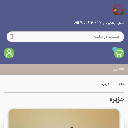
شماره پشتیبانی 24/7
1863 700 0911
0
منو
خانه
جزیره
جزیره