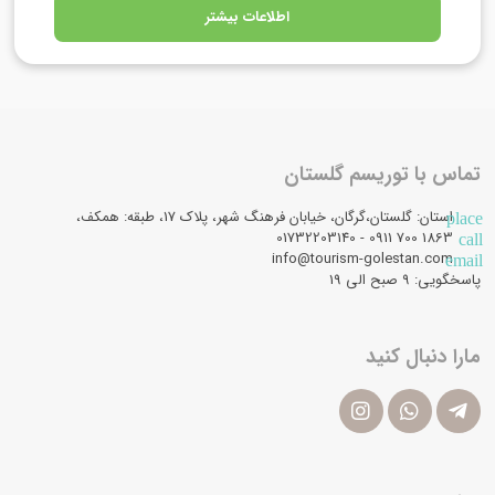
اطلاعات بیشتر
تماس با توریسم گلستان
استان: گلستان،گرگان، خیابان فرهنگ شهر، پلاک 17، طبقه: همکف،
place
1863 700 0911 - 01732203140
call
info@tourism-golestan.com
email
پاسخگویی: ۹ صبح الی 19
مارا دنبال کنید