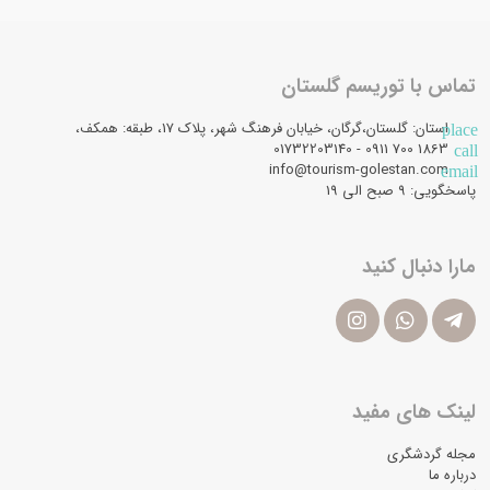
تماس با توریسم گلستان
استان: گلستان،گرگان، خیابان فرهنگ شهر، پلاک 17، طبقه: همکف،
place
1863 700 0911 - 01732203140
call
info@tourism-golestan.com
email
پاسخگویی: ۹ صبح الی 19
مارا دنبال کنید
لینک های مفید
مجله گردشگری
درباره ما