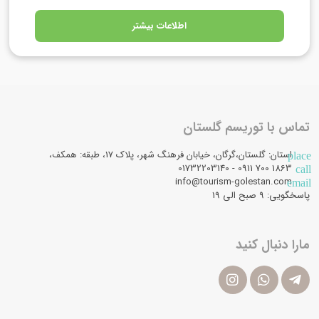
اطلاعات بیشتر
تماس با توریسم گلستان
استان: گلستان،گرگان، خیابان فرهنگ شهر، پلاک 17، طبقه: همکف،
place
1863 700 0911 - 01732203140
call
info@tourism-golestan.com
email
پاسخگویی: ۹ صبح الی 19
مارا دنبال کنید