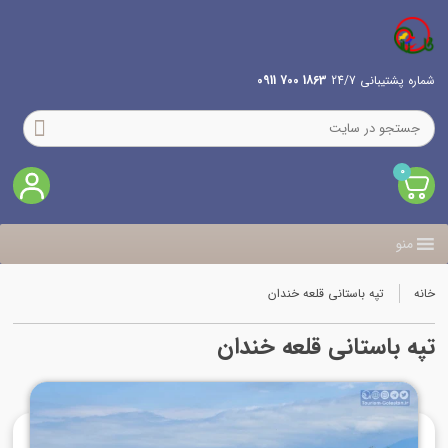
شماره پشتیبانی 24/7
1863 700 0911
0
منو
خانه
تپه باستانی قلعه خندان
تپه باستانی قلعه خندان