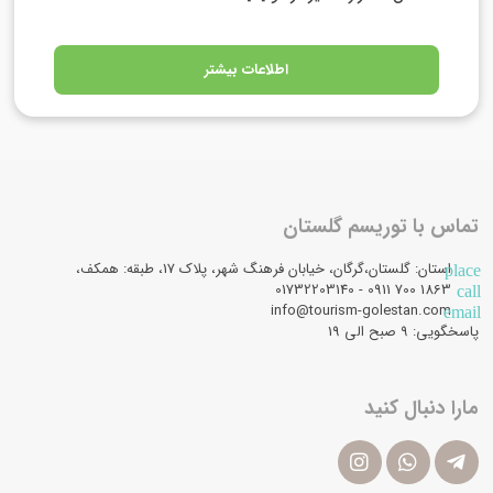
اطلاعات بیشتر
تماس با توریسم گلستان
استان: گلستان،گرگان، خیابان فرهنگ شهر، پلاک 17، طبقه: همکف،
place
1863 700 0911 - 01732203140
call
info@tourism-golestan.com
email
پاسخگویی: ۹ صبح الی 19
مارا دنبال کنید