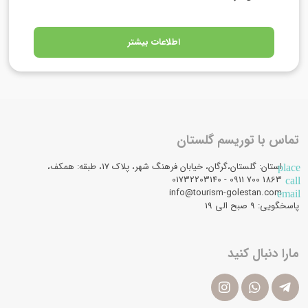
اطلاعات بیشتر
تماس با توریسم گلستان
استان: گلستان،گرگان، خیابان فرهنگ شهر، پلاک 17، طبقه: همکف،
place
1863 700 0911 - 01732203140
call
info@tourism-golestan.com
email
پاسخگویی: ۹ صبح الی 19
مارا دنبال کنید