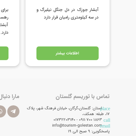
آبشار جوزک در دل جنگل نیلبرگ و
برای
در سه کیلومتری رامیان قرار دارد
رهسپا
آبشار
دارد.
اطلاعات بیشتر
تماس با توریسم گلستان
مارا دنبال
استان: گلستان،گرگان، خیابان فرهنگ شهر، پلاک
place
17، طبقه: همکف،
1863 700 0911 - 01732203140
call
info@tourism-golestan.com
email
پاسخگویی: ۹ صبح الی 19