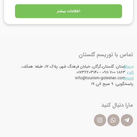
اطلاعات بیشتر
تماس با توریسم گلستان
استان: گلستان،گرگان، خیابان فرهنگ شهر، پلاک 17، طبقه: همکف،
place
1863 700 0911 - 01732203140
call
info@tourism-golestan.com
email
پاسخگویی: ۹ صبح الی 19
مارا دنبال کنید