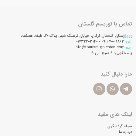
تماس با توریسم گلستان
استان: گلستان،گرگان، خیابان فرهنگ شهر، پلاک 17، طبقه: همکف،
place
1863 700 0911 - 01732203140
call
info@tourism-golestan.com
email
پاسخگویی: ۹ صبح الی 19
مارا دنبال کنید
لینک های مفید
مجله گردشگری
درباره ما