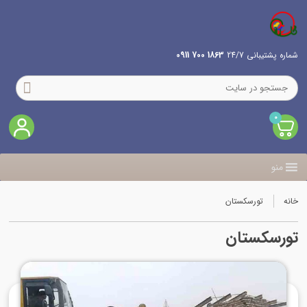
شماره پشتیبانی 24/7
1863 700 0911
0
منو
خانه
تورسکستان
تورسکستان