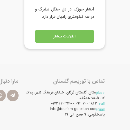
آبشار جوزک در دل جنگل نیلبرگ و
در سه کیلومتری رامیان قرار دارد
اطلاعات بیشتر
تماس با توریسم گلستان
مارا دنبال
استان: گلستان،گرگان، خیابان فرهنگ شهر، پلاک
place
17، طبقه: همکف،
1863 700 0911 - 01732203140
call
info@tourism-golestan.com
email
پاسخگویی: ۹ صبح الی 19