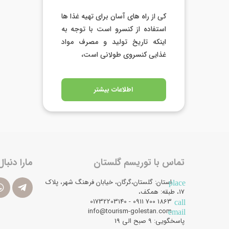
کی از راه های آسان برای تهیه غذا ها
استفاده از کنسرو است با توجه به
اینکه تاریخ تولید و مصرف مواد
غذایی کنسروی طولانی است،
اطلاعات بیشتر
تماس با توریسم گلستان
مارا دنبال
استان: گلستان،گرگان، خیابان فرهنگ شهر، پلاک
place
17، طبقه: همکف،
1863 700 0911 - 01732203140
call
info@tourism-golestan.com
email
پاسخگویی: ۹ صبح الی 19