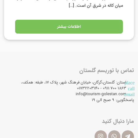
میان کاله در شرق آن است. […]
اطلاعات بیشتر
تماس با توریسم گلستان
استان: گلستان،گرگان، خیابان فرهنگ شهر، پلاک 17، طبقه: همکف،
place
1863 700 0911 - 01732203140
call
info@tourism-golestan.com
email
پاسخگویی: ۹ صبح الی 19
مارا دنبال کنید