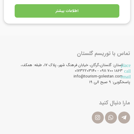
اطلاعات بیشتر
تماس با توریسم گلستان
استان: گلستان،گرگان، خیابان فرهنگ شهر، پلاک 17، طبقه: همکف،
place
1863 700 0911 - 01732203140
call
info@tourism-golestan.com
email
پاسخگویی: ۹ صبح الی 19
مارا دنبال کنید