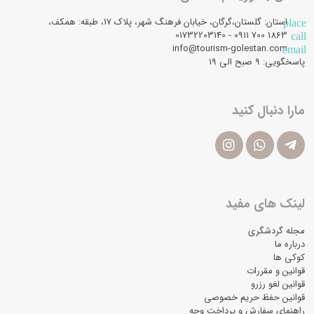
استان: گلستان،گرگان، خیابان فرهنگ شهر، پلاک 17، طبقه: همکف،
place
1863 700 0911 - 01732203140
call
info@tourism-golestan.com
email
پاسخگویی: ۹ صبح الی 19
مارا دنبال کنید
لینک های مفید
مجله گردشگری
درباره ما
کوکی ها
قوانین و مقررات
قوانین لغو رزرو
قوانین حفظ حریم خصوصی
راهنمای سفارش و پرداخت وجه