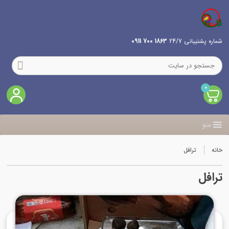
شماره پشتیبانی 24/7
1863 700 0911
0
منو
خانه
ترافل
ترافل