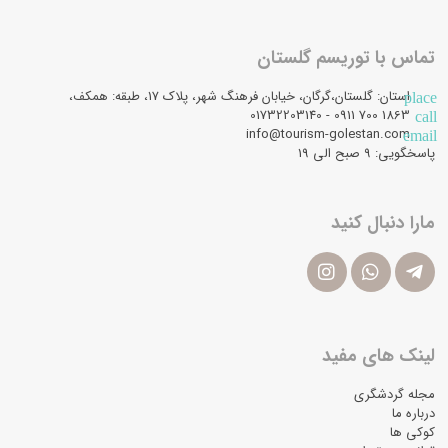
تماس با توریسم گلستان
استان: گلستان،گرگان، خیابان فرهنگ شهر، پلاک 17، طبقه: همکف،
place
1863 700 0911 - 01732203140
call
info@tourism-golestan.com
email
پاسخگویی: ۹ صبح الی 19
مارا دنبال کنید
لینک های مفید
مجله گردشگری
درباره ما
کوکی ها