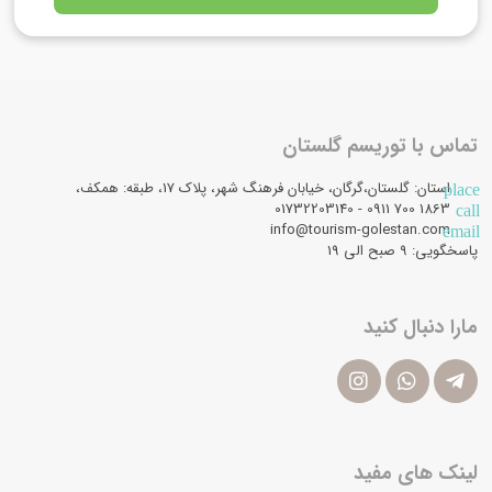
تماس با توریسم گلستان
استان: گلستان،گرگان، خیابان فرهنگ شهر، پلاک 17، طبقه: همکف،
place
1863 700 0911 - 01732203140
call
info@tourism-golestan.com
email
پاسخگویی: ۹ صبح الی 19
مارا دنبال کنید
لینک های مفید