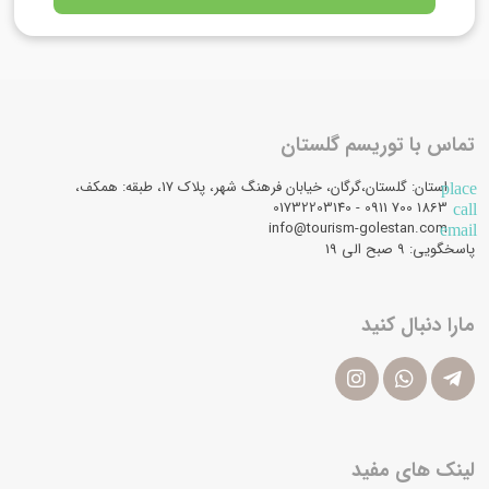
تماس با توریسم گلستان
استان: گلستان،گرگان، خیابان فرهنگ شهر، پلاک 17، طبقه: همکف،
place
1863 700 0911 - 01732203140
call
info@tourism-golestan.com
email
پاسخگویی: ۹ صبح الی 19
مارا دنبال کنید
لینک های مفید