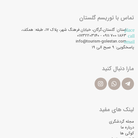
تماس با توریسم گلستان
استان: گلستان،گرگان، خیابان فرهنگ شهر، پلاک 17، طبقه: همکف،
place
1863 700 0911 - 01732203140
call
info@tourism-golestan.com
email
پاسخگویی: ۹ صبح الی 19
مارا دنبال کنید
لینک های مفید
مجله گردشگری
درباره ما
کوکی ها