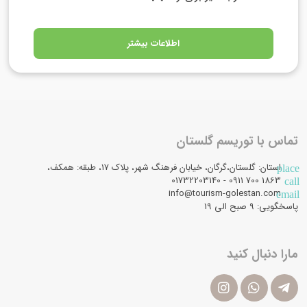
اطلاعات بیشتر
تماس با توریسم گلستان
استان: گلستان،گرگان، خیابان فرهنگ شهر، پلاک 17، طبقه: همکف،
place
1863 700 0911 - 01732203140
call
info@tourism-golestan.com
email
پاسخگویی: ۹ صبح الی 19
مارا دنبال کنید