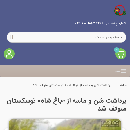
شماره پشتیبانی 24/7
1863 700 0911
0
منو
خانه
برداشت شن و ماسه از «باغ شاه» توسکستان متوقف شد
برداشت شن و ماسه از «باغ شاه» توسکستان
متوقف شد