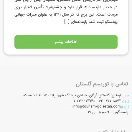
در حصار داربست‌ها قرار دارد و چشم‌به‌راه تأمین اعتبار برای
مرمت است. این برج که در سال ۱۳۹۱ به عنوان میراث جهانی
یونسکو ثبت شد، بازمانده‌ای […]
اطلاعات بیشتر
تماس با توریسم گلستان
استان: گلستان،گرگان، خیابان فرهنگ شهر، پلاک 17، طبقه: همکف،
place
1863 700 0911 - 01732203140
call
info@tourism-golestan.com
email
پاسخگویی: ۹ صبح الی 19