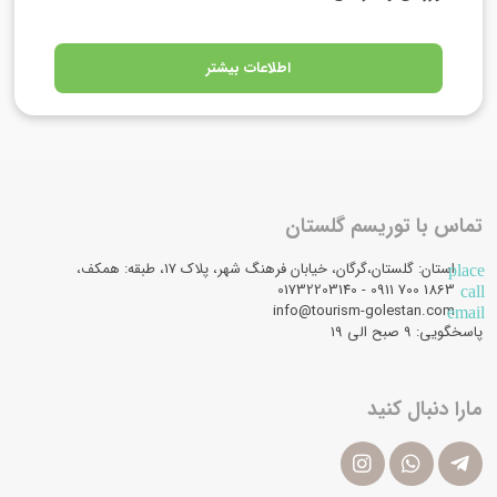
اطلاعات بیشتر
تماس با توریسم گلستان
استان: گلستان،گرگان، خیابان فرهنگ شهر، پلاک 17، طبقه: همکف،
place
1863 700 0911 - 01732203140
call
info@tourism-golestan.com
email
پاسخگویی: ۹ صبح الی 19
مارا دنبال کنید