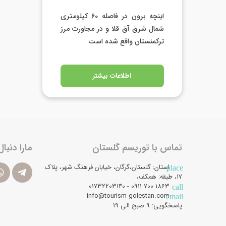
اینچه برون در فاصله 60 کیلومتری
شمال شرق آق قلا و در مجاورت مرز
ترکمنستان واقع شده است
اطلاعات بیشتر
تماس با توریسم گلستان
مارا دنبال
استان: گلستان،گرگان، خیابان فرهنگ شهر، پلاک
place
17، طبقه: همکف،
1863 700 0911 - 01732203140
call
info@tourism-golestan.com
email
پاسخگویی: ۹ صبح الی 19