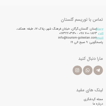
تماس با توریسم گلستان
استان: گلستان،گرگان، خیابان فرهنگ شهر، پلاک 17، طبقه: همکف،
place
1863 700 0911 - 01732203140
call
info@tourism-golestan.com
email
پاسخگویی: ۹ صبح الی 19
مارا دنبال کنید
لینک های مفید
مجله گردشگری
درباره ما