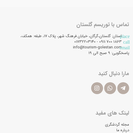
تماس با توریسم گلستان
استان: گلستان،گرگان، خیابان فرهنگ شهر، پلاک 17، طبقه: همکف،
place
1863 700 0911 - 01732203140
call
info@tourism-golestan.com
email
پاسخگویی: ۹ صبح الی 19
مارا دنبال کنید
لینک های مفید
مجله گردشگری
درباره ما