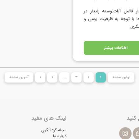
ر فاضل آباد:توسعه پایدار در
ا با توجه به ظرفیت بومی و
گری
اطلاعات بیشتر
اولین صفحه
1
2
3
…
6
>
آخرین صفحه
 کنید
لینک های مفید
مجله گردشگری
درباره ما