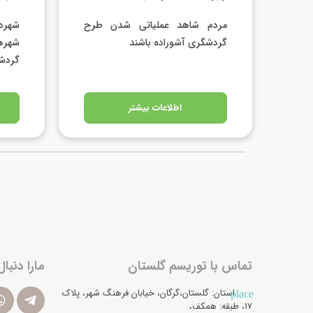
مردم شاهد عملیاتی شدن طرح
شهردا
گردشگری آشوراده باشند
شهره
گردش
اطلاعات بیشتر
تماس با توریسم گلستان
مارا دنبال
استان: گلستان،گرگان، خیابان فرهنگ شهر، پلاک
place
17، طبقه: همکف،