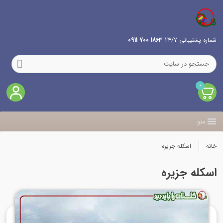
شماره پشتیبانی 24/7
1863 700 0911
0
منو
خانه
اسکله جزیره
اسکله جزیره