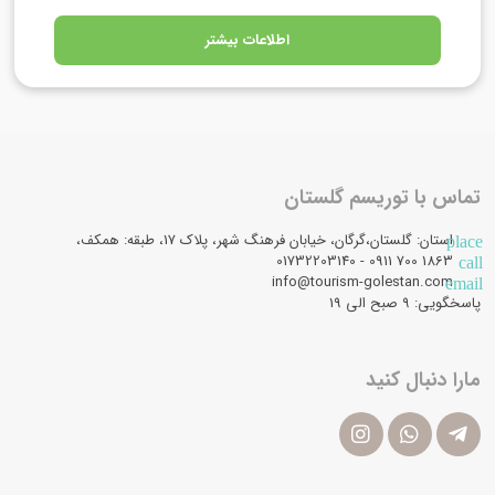
اطلاعات بیشتر
تماس با توریسم گلستان
استان: گلستان،گرگان، خیابان فرهنگ شهر، پلاک 17، طبقه: همکف،
place
1863 700 0911 - 01732203140
call
info@tourism-golestan.com
email
پاسخگویی: ۹ صبح الی 19
مارا دنبال کنید