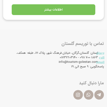
اطلاعات بیشتر
تماس با توریسم گلستان
استان: گلستان،گرگان، خیابان فرهنگ شهر، پلاک 17، طبقه: همکف،
place
1863 700 0911 - 01732203140
call
info@tourism-golestan.com
email
پاسخگویی: ۹ صبح الی 19
مارا دنبال کنید