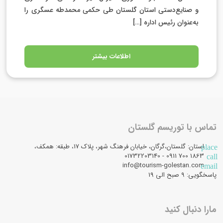
و صنایع‌دستی استان گلستان طی حکمی محمدطه عسگری را
به‌عنوان رئیس اداره […]
اطلاعات بیشتر
تماس با توریسم گلستان
استان: گلستان،گرگان، خیابان فرهنگ شهر، پلاک 17، طبقه: همکف،
place
1863 700 0911 - 01732203140
call
info@tourism-golestan.com
email
پاسخگویی: ۹ صبح الی 19
مارا دنبال کنید