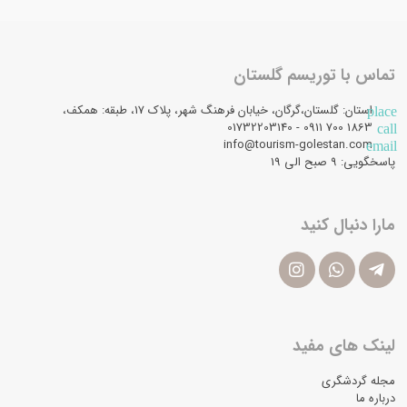
تماس با توریسم گلستان
استان: گلستان،گرگان، خیابان فرهنگ شهر، پلاک 17، طبقه: همکف،
place
1863 700 0911 - 01732203140
call
info@tourism-golestan.com
email
پاسخگویی: ۹ صبح الی 19
مارا دنبال کنید
لینک های مفید
مجله گردشگری
درباره ما