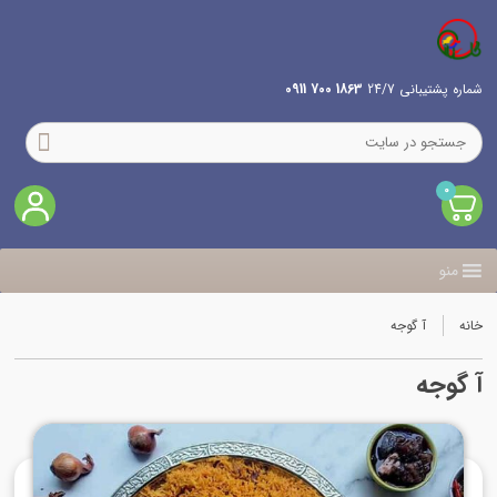
شماره پشتیبانی 24/7
1863 700 0911
0
منو
خانه
آ گوجه
آ گوجه