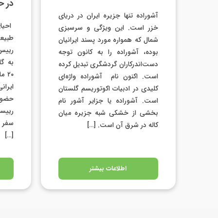
در ح
آشوراده تنها جزیره ایران در دریای
احیای
خزر است. این ویژگی و سرسبزی
طبیع
شمال که همواره مورد پسند ایرانیان
رییس 
بوده، آشوراده را به کانون توجه
به گل
دست‌اندرکاران گردشگری تبدیل کرده
۲۰ 
است. اکنون نام آشوراده واژه‌ای
ایران
کلیدی در ادبیات اکوتوریسم گلستان
حضور
است. آشوراده یا جزایر آشور نام
رییس
بخشی از خشکی شبه جزیره میان
سفر ب
کاله در شرق آن است. […]
[…]
اطلاعات بیشتر