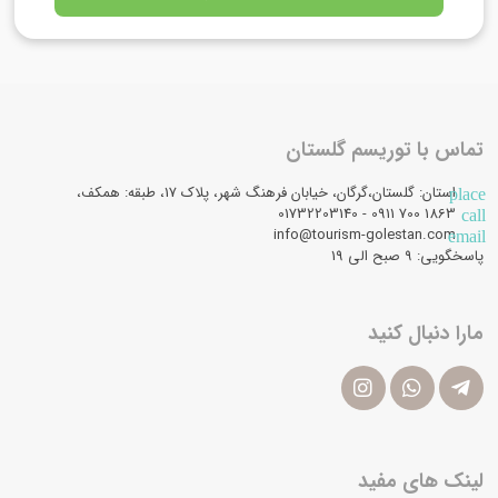
تماس با توریسم گلستان
استان: گلستان،گرگان، خیابان فرهنگ شهر، پلاک 17، طبقه: همکف،
place
1863 700 0911 - 01732203140
call
info@tourism-golestan.com
email
پاسخگویی: ۹ صبح الی 19
مارا دنبال کنید
لینک های مفید