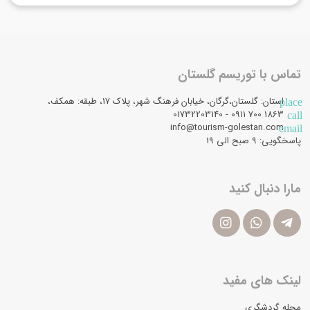
تماس با توریسم گلستان
استان: گلستان،گرگان، خیابان فرهنگ شهر، پلاک 17، طبقه: همکف،
place
1863 700 0911 - 01732203140
call
info@tourism-golestan.com
email
پاسخگویی: ۹ صبح الی 19
مارا دنبال کنید
لینک های مفید
مجله گردشگری