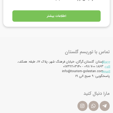
اطلاعات بیشتر
تماس با توریسم گلستان
استان: گلستان،گرگان، خیابان فرهنگ شهر، پلاک 17، طبقه: همکف،
place
1863 700 0911 - 01732203140
call
info@tourism-golestan.com
email
پاسخگویی: ۹ صبح الی 19
مارا دنبال کنید