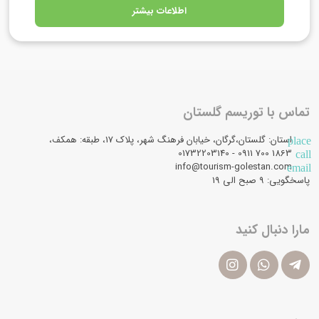
اطلاعات بیشتر
تماس با توریسم گلستان
استان: گلستان،گرگان، خیابان فرهنگ شهر، پلاک 17، طبقه: همکف،
place
1863 700 0911 - 01732203140
call
info@tourism-golestan.com
email
پاسخگویی: ۹ صبح الی 19
مارا دنبال کنید