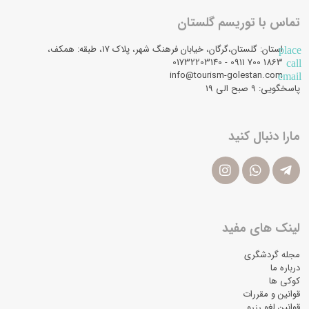
تماس با توریسم گلستان
استان: گلستان،گرگان، خیابان فرهنگ شهر، پلاک 17، طبقه: همکف،
place
1863 700 0911 - 01732203140
call
info@tourism-golestan.com
email
پاسخگویی: ۹ صبح الی 19
مارا دنبال کنید
لینک های مفید
مجله گردشگری
درباره ما
کوکی ها
قوانین و مقررات
قوانین لغو رزرو