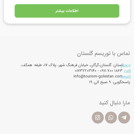
اطلاعات بیشتر
تماس با توریسم گلستان
استان: گلستان،گرگان، خیابان فرهنگ شهر، پلاک 17، طبقه: همکف،
place
1863 700 0911 - 01732203140
call
info@tourism-golestan.com
email
پاسخگویی: ۹ صبح الی 19
مارا دنبال کنید