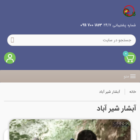
شماره پشتیبانی 24/7
1863 700 0911
0
منو
خانه
آبشار شیر آباد
آبشار شیر آباد