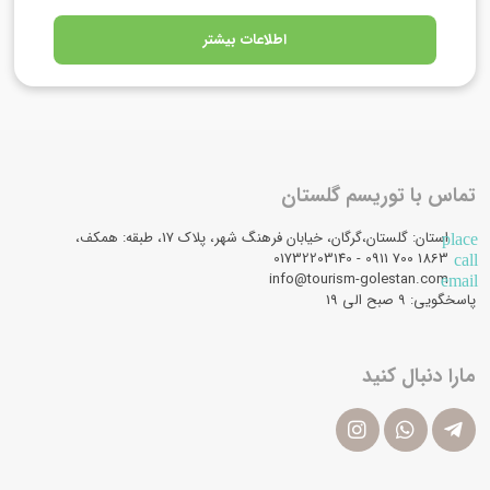
اطلاعات بیشتر
تماس با توریسم گلستان
استان: گلستان،گرگان، خیابان فرهنگ شهر، پلاک 17، طبقه: همکف،
place
1863 700 0911 - 01732203140
call
info@tourism-golestan.com
email
پاسخگویی: ۹ صبح الی 19
مارا دنبال کنید