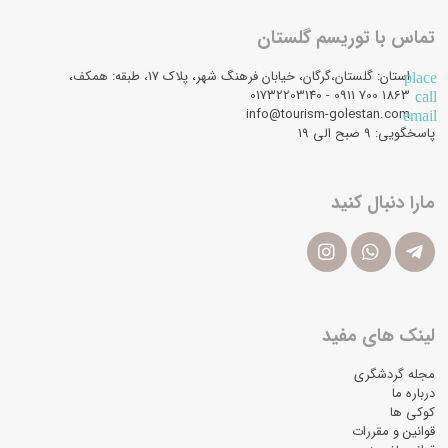
تماس با توریسم گلستان
استان: گلستان،گرگان، خیابان فرهنگ شهر، پلاک 17، طبقه: همکف،
place
1863 700 0911 - 01732203140
call
info@tourism-golestan.com
email
پاسخگویی: ۹ صبح الی 19
مارا دنبال کنید
لینک های مفید
مجله گردشگری
درباره ما
کوکی ها
قوانین و مقررات