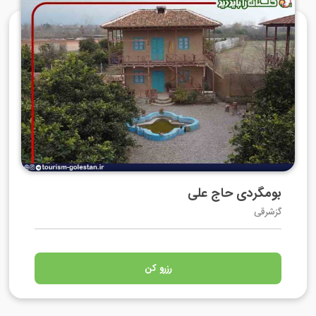
بومگردی حاج علی
گزشرقی
رزرو کن