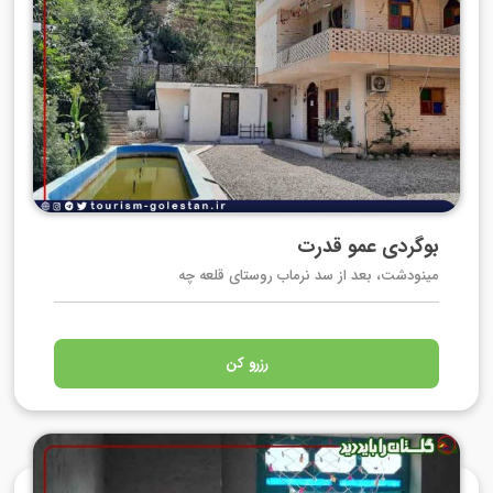
بوگردی عمو قدرت
مینودشت، بعد از سد نرماب روستای قلعه چه
رزرو کن