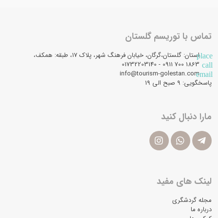
تماس با توریسم گلستان
استان: گلستان،گرگان، خیابان فرهنگ شهر، پلاک 17، طبقه: همکف،
place
1863 700 0911 - 01732203140
call
info@tourism-golestan.com
email
پاسخگویی: ۹ صبح الی 19
مارا دنبال کنید
لینک های مفید
مجله گردشگری
درباره ما