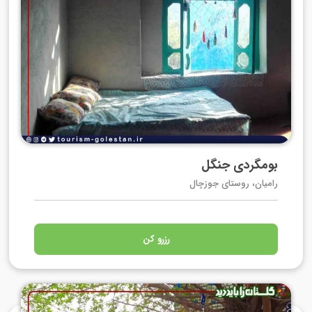
بومگردی جنگل
رامیان، روستای جوزچال
رزرو کن