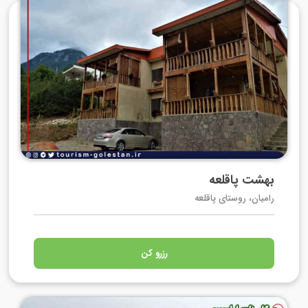
بهشت پاقلعه
رامیان، روستای پاقلعه
رزرو کن