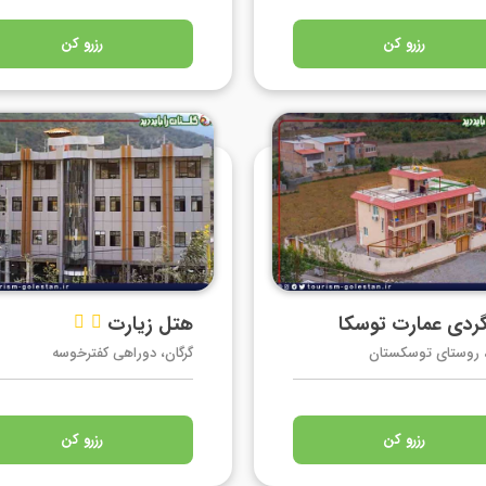
رزرو کن
رزرو کن
ردی عمارت توسکا
هتل زیارت


، روستای توسکستان
گرگان، دوراهی کفترخوسه
رزرو کن
رزرو کن