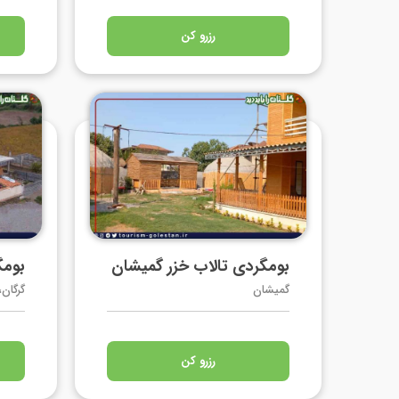
رزرو کن
بومگردی تالاب خزر گمیشان
بومگ
گمیشان
گرگان
رزرو کن