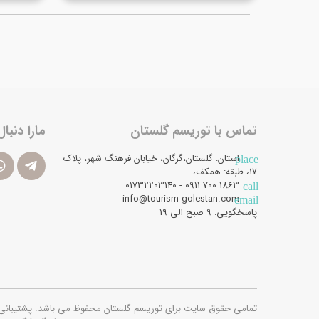
تماس با توریسم گلستان
مارا دنبال
استان: گلستان،گرگان، خیابان فرهنگ شهر، پلاک
place
17، طبقه: همکف،
1863 700 0911 - 01732203140
call
info@tourism-golestan.com
email
پاسخگویی: ۹ صبح الی 19
تمامی حقوق سایت برای توریسم گلستان محفوظ می باشد. پشتیبانی فنی و امن