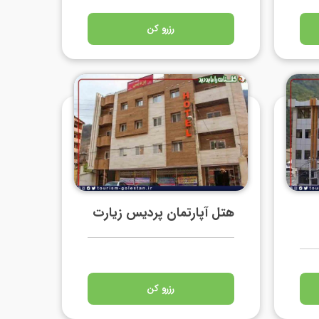
رزرو کن
هتل آپارتمان پردیس زیارت
رزرو کن