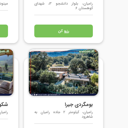
رامیان، بلوار دانشجو 3، شهدای
مینو
کوهستان 6
رزرو کن
بومگردی جیرا
شکوف
رامیان، کیلومتر 2 جاده رامیان به
رامیا
شاهرود