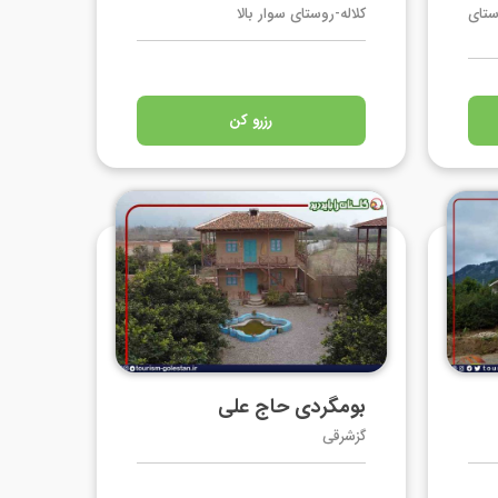
ستای
کلاله-روستای سوار بالا
رزرو کن
بومگردی حاج علی
گزشرقی