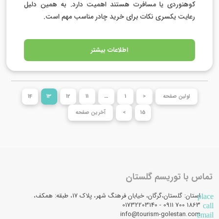
کوهنوردی یا مسافرت هستند اهمیت دارد. به همین دلیل
رعایت یکسری نکات برای خرید چادر مناسب مهم است.
اطلاعات بیشتر
اولین صفحه
<
1
…
11
12
13
14
15
>
آخرین صفحه
 با توریسم گلستان
ان: گلستان،گرگان، خیابان فرهنگ شهر، پلاک 17، طبقه: همکف،
info@tourism-golestan.co