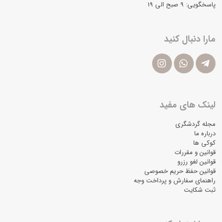
 صبح الی 19
دنبال کنید
 های مفید
گردشگری
ما
ها
 و مقررات
 لغو رزرو
ن حفظ حریم خصوصی
ای سفارش و پرداخت وجه
کایت