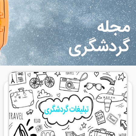
جله
ردشگری