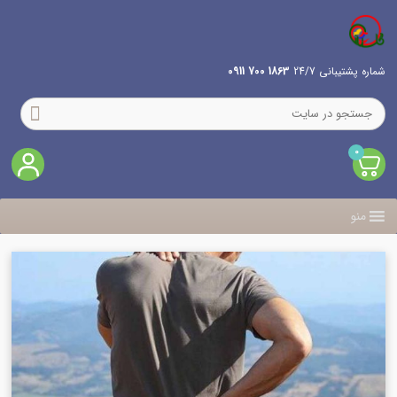
شماره پشتیبانی 24/7
1863 700 0911
0
منو