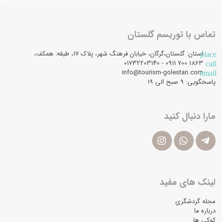
تماس با توریسم گلستان
استان: گلستان،گرگان، خیابان فرهنگ شهر، پلاک 17، طبقه: همکف،
place
1863 700 0911 - 01732203140
call
info@tourism-golestan.com
email
پاسخگویی: ۹ صبح الی 19
مارا دنبال کنید
لینک های مفید
مجله گردشگری
درباره ما
کوکی ها