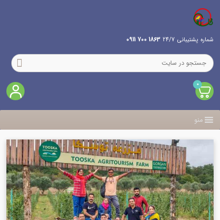
شماره پشتیبانی 24/7
1863 700 0911
0
منو