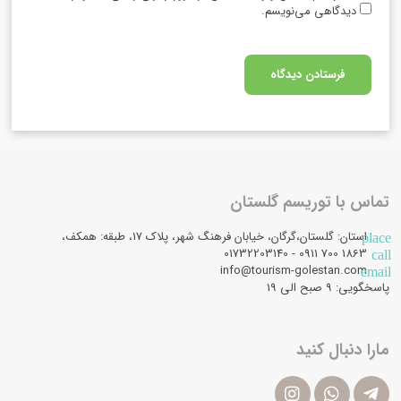
دیدگاهی می‌نویسم.
تماس با توریسم گلستان
استان: گلستان،گرگان، خیابان فرهنگ شهر، پلاک 17، طبقه: همکف،
place
1863 700 0911 - 01732203140
call
info@tourism-golestan.com
email
پاسخگویی: ۹ صبح الی 19
مارا دنبال کنید