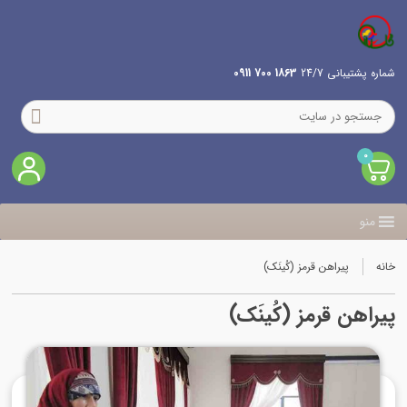
شماره پشتیبانی 24/7
1863 700 0911
0
منو
خانه
پیراهن قرمز (کُینَک)
پیراهن قرمز (کُینَک)