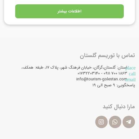
اطلاعات بیشتر
تماس با توریسم گلستان
استان: گلستان،گرگان، خیابان فرهنگ شهر، پلاک 17، طبقه: همکف،
place
1863 700 0911 - 01732203140
call
info@tourism-golestan.com
email
پاسخگویی: ۹ صبح الی 19
مارا دنبال کنید