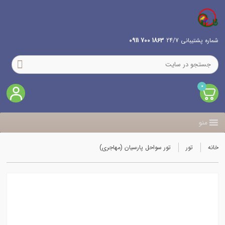
شماره پشتیبانی 24/7
1863 700 0911
0
منو
خانه
تور
تور سواحل پارسیان (مهاجری)