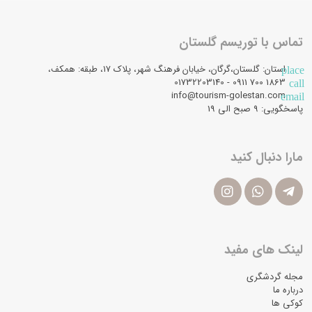
تماس با توریسم گلستان
استان: گلستان،گرگان، خیابان فرهنگ شهر، پلاک 17، طبقه: همکف،
place
1863 700 0911 - 01732203140
call
info@tourism-golestan.com
email
پاسخگویی: ۹ صبح الی 19
مارا دنبال کنید
لینک های مفید
مجله گردشگری
درباره ما
کوکی ها