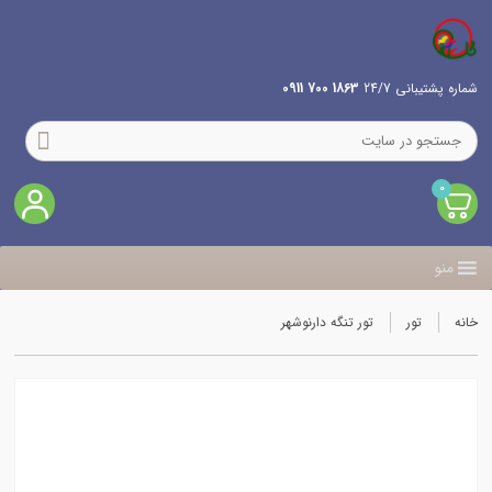
شماره پشتیبانی 24/7
1863 700 0911
0
منو
خانه
تور
تور تنگه دارنوشهر