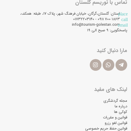
تماس با توریسم گلستان
استان: گلستان،گرگان، خیابان فرهنگ شهر، پلاک 17، طبقه: همکف،
place
1863 700 0911 - 01732203140
call
info@tourism-golestan.com
email
پاسخگویی: ۹ صبح الی 19
مارا دنبال کنید
لینک های مفید
مجله گردشگری
درباره ما
کوکی ها
قوانین و مقررات
قوانین لغو رزرو
قوانین حفظ حریم خصوصی