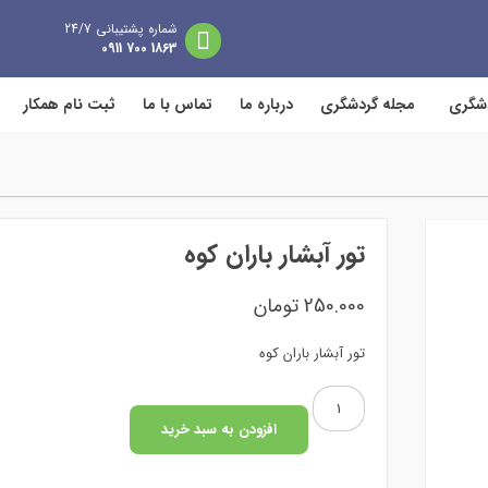
شماره پشتیبانی 24/7
1863 700 0911
دشگری
مجله گردشگری
درباره ما
تماس با ما
ثبت نام همکار
تور آبشار باران کوه
250.000
تومان
تور آبشار باران کوه
تور
آبشار
افزودن به سبد خرید
باران
کوه
عدد