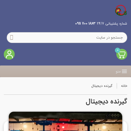
شماره پشتیبانی 24/7
1863 700 0911
0
منو
خانه
گیرنده دیجیتال
گیرنده دیجیتال