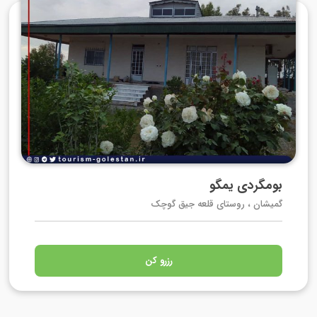
بومگردی یمگو
گمیشان ، روستای قلعه جیق گوچک
رزرو کن