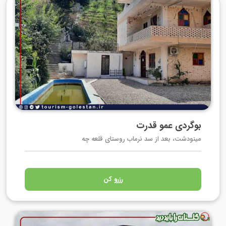
بوگردی عمو قدرت
مینودشت، بعد از سد نرماب روستای قلعه چه
رزرو کن