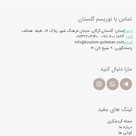
تماس با توریسم گلستان
استان: گلستان،گرگان، خیابان فرهنگ شهر، پلاک 17، طبقه: همکف،
place
1863 700 0911 - 01732203140
call
info@tourism-golestan.com
email
پاسخگویی: ۹ صبح الی 19
مارا دنبال کنید
لینک های مفید
مجله گردشگری
درباره ما
کوکی ها